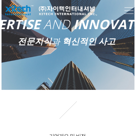
Wish your business success.
ITECH INTERNATIONAL
은
ERTISE
AND
INNOVAT
고객의 비즈니스
최초의 목판인쇄술
을 뜻하는
XYLOGRAPHY
와
최고의 인쇄기술
을 뜻하는
EXTRA IMPRESSION
성공을
TECHNOLOGY
의 합성어로서,
전문지식
과
혁신적인 사고
기본을 철저히 지키며 최고의 기술개발 및 서비스를
기원합니다.
지향하는
(주)자이텍인터내셔널
의 기업이념을 담고 있습니다.