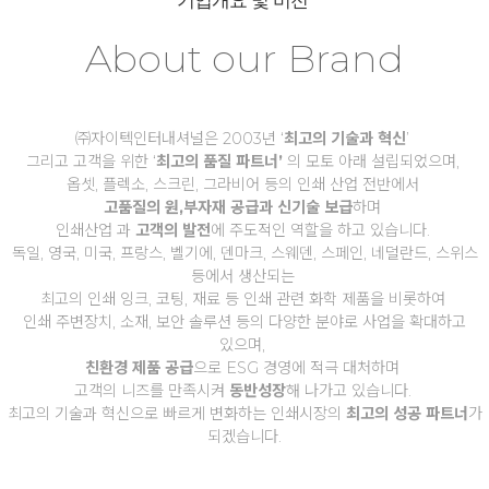
기업개요 및 비전
About our Brand
㈜자이텍인터내셔널은 2003년 ‘
최고의 기술과 혁신
’
그리고 고객을 위한 ‘
최고의 품질 파트너’
의 모토 아래 설립되었으며,
옵셋, 플렉소, 스크린, 그라비어 등의 인쇄 산업 전반에서
고품질의 원,부자재 공급과 신기술 보급
하며
인쇄산업 과
고객의 발전
에 주도적인 역할을 하고 있습니다.
독일, 영국, 미국, 프랑스, 벨기에, 덴마크, 스웨덴, 스페인, 네덜란드, 스위스
등에서 생산되는
최고의 인쇄 잉크, 코팅, 재료 등 인쇄 관련 화학 제품을 비롯하여
인쇄 주변장치, 소재, 보안 솔루션 등의 다양한 분야로 사업을 확대하고
있으며,
친환경 제품 공급
으로 ESG 경영에 적극 대처하며
고객의 니즈를 만족시켜
동반성장
해 나가고 있습니다.
최고의 기술과 혁신으로 빠르게 변화하는 인쇄시장의
최고의 성공 파트너
가
되겠습니다.